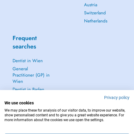
Austria
Switzerland
Netherlands
Frequent
searches
Dentist in Wien
General
Practitioner (GP) in
Wien
Dentist in Baden
Dermatologist in
Privacy policy
Baden
We use cookies
We may place these for analysis of our visitor data, to improve our website,
See all →
show personalised content and to give you a great website experience. For
more information about the cookies we use open the settings.