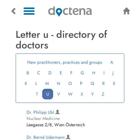
Letter u - directory of
doctors
New practitioners, practices and groups
A
B
C
D
E
F
G
H
I
J
K
L
M
N
O
P
Q
R
S
T
U
V
W
X
Y
Z
Dr. Philipp Ubl
Nuclear Medicine
Leegasse 2/8, Wien Österreich
Dr. Bernd Udermann