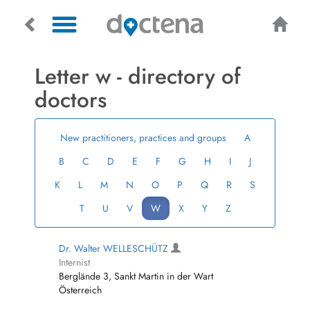
Letter w - directory of
doctors
New practitioners, practices and groups
A
B
C
D
E
F
G
H
I
J
K
L
M
N
O
P
Q
R
S
T
U
V
W
X
Y
Z
Dr. Walter WELLESCHÜTZ
Internist
Berglände 3, Sankt Martin in der Wart
Österreich