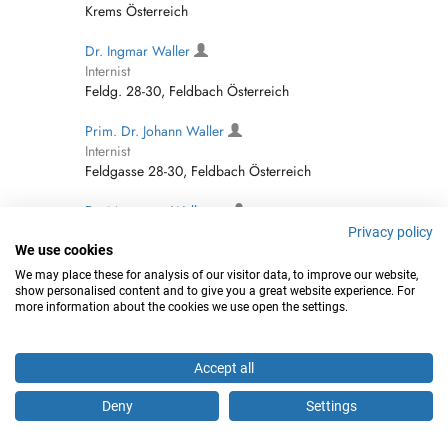
Krems Österreich
Dr. Ingmar Waller
Internist
Feldg. 28-30, Feldbach Österreich
Prim. Dr. Johann Waller
Internist
Feldgasse 28-30, Feldbach Österreich
Dr. Margareta Wallgram
General Practitioner (GP)
Privacy policy
Hauptplatz 5, Judenburg Österreich
We use cookies
We may place these for analysis of our visitor data, to improve our website,
Dr. Johannes Walli
show personalised content and to give you a great website experience. For
more information about the cookies we use open the settings.
Psychiatrist
Andreas Hofer Strasse, Linz Österreich
Accept all
Dr. Johann Wallner
Orthopedic Surgeon
Deny
Settings
Wilhelmstraße 60, Wien Österreich